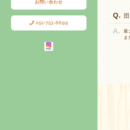
お問い合わせ
団
052-753-6699
最
ま