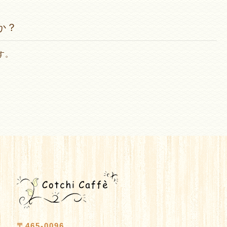
か？
す。
〒465-0096